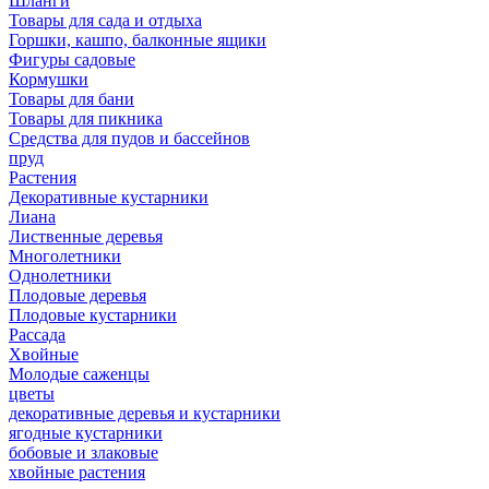
Шланги
Товары для сада и отдыха
Горшки, кашпо, балконные ящики
Фигуры садовые
Кормушки
Товары для бани
Товары для пикника
Средства для пудов и бассейнов
пруд
Растения
Декоративные кустарники
Лиана
Лиственные деревья
Многолетники
Однолетники
Плодовые деревья
Плодовые кустарники
Рассада
Хвойные
Молодые саженцы
цветы
декоративные деревья и кустарники
ягодные кустарники
бобовые и злаковые
хвойные растения