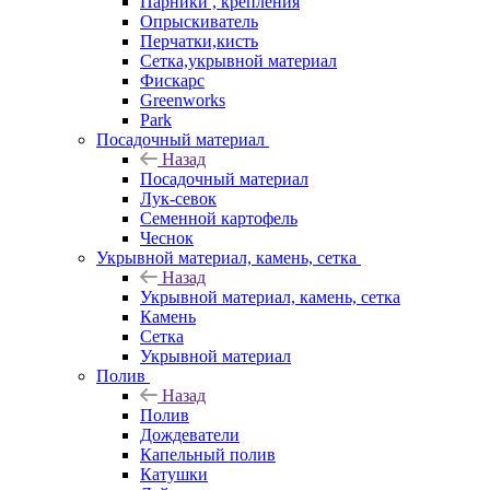
Парники , крепления
Опрыскиватель
Перчатки,кисть
Сетка,укрывной материал
Фискарс
Greenworks
Park
Посадочный материал
Назад
Посадочный материал
Лук-севок
Семенной картофель
Чеснок
Укрывной материал, камень, сетка
Назад
Укрывной материал, камень, сетка
Камень
Сетка
Укрывной материал
Полив
Назад
Полив
Дождеватели
Капельный полив
Катушки