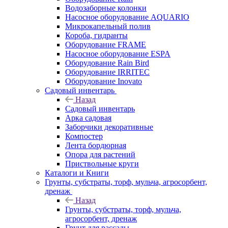
Водозаборные колонки
Насосное оборудование AQUARIO
Микрокапельный полив
Короба, гидранты
Оборудование FRAME
Насосное оборудование ESPA
Оборудование Rain Bird
Оборудование IRRITEC
Оборудование Inovato
Садовый инвентарь
Назад
Садовый инвентарь
Арка садовая
Заборчики декоративные
Компостер
Лента бордюрная
Опора для растений
Приствольные круги
Каталоги и Книги
Грунты, субстраты, торф, мульча, агросорбент,
дренаж
Назад
Грунты, субстраты, торф, мульча,
агросорбент, дренаж
Грунт для рассады