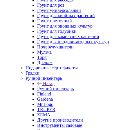
Грунт для роз
Грунт универсальный
Грунт для хвойных растений
Грунт цветочный
Грунт для овощных культур
Грунт для голубики
Грунт для комнатных растений
Грунт для плодово-ягодных культур
Почвоулучшители
Мульча
Торф
Дренаж
Подарочные сертификаты
Грядки
Ручной инвентарь
Назад
Ручной инвентарь
Finland
Gardena
Mr.Logo
TRUPER
ZEMA
Другие производители
Инструменты садовые