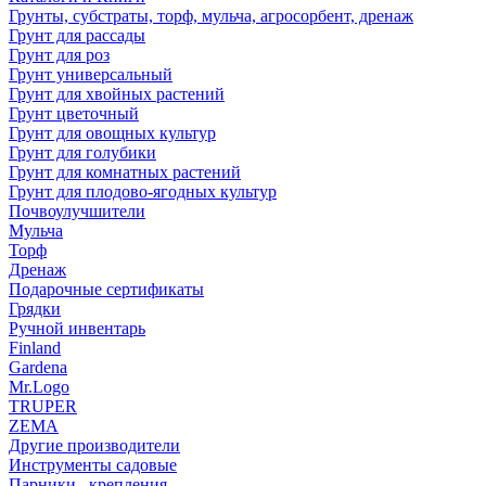
Грунты, субстраты, торф, мульча, агросорбент, дренаж
Грунт для рассады
Грунт для роз
Грунт универсальный
Грунт для хвойных растений
Грунт цветочный
Грунт для овощных культур
Грунт для голубики
Грунт для комнатных растений
Грунт для плодово-ягодных культур
Почвоулучшители
Мульча
Торф
Дренаж
Подарочные сертификаты
Грядки
Ручной инвентарь
Finland
Gardena
Mr.Logo
TRUPER
ZEMA
Другие производители
Инструменты садовые
Парники , крепления