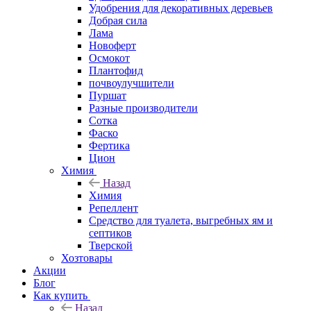
Удобрения для декоративных деревьев
Добрая сила
Лама
Новоферт
Осмокот
Плантофид
почвоулучшители
Пуршат
Разные производители
Сотка
Фаско
Фертика
Цион
Химия
Назад
Химия
Репеллент
Средство для туалета, выгребных ям и
септиков
Тверской
Хозтовары
Акции
Блог
Как купить
Назад